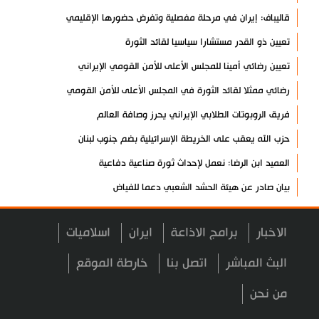
قاليباف: إيران في مرحلة مفصلية وتفرض حضورها الإقليمي
تعيين ذو القدر مستشارا سياسيا لقائد الثورة
تعيين رضائي أمينا للمجلس الأعلى للأمن القومي الإيراني
رضائي ممثلا لقائد الثورة في المجلس الأعلى للأمن القومي
فريق الروبوتات الطلابي الإيراني يحرز وصافة العالم
حزب الله يعقب على الخريطة الإسرائيلية بضم جنوب لبنان
العميد ابن الرضا: نعمل لإحداث ثورة صناعية دفاعية
بيان صادر عن هيئة الحشد الشعبي دعما للفياض
آية الله لاريجاني: مضيق هرمز لن يعود إلى وضعه السابق
الاخبار
برامج الاذاعة
ايران
اسلاميات
إنجاز إيراني في إنتاج فيروسات مُهندسة وراثيا لعلاج السرطان
تكريم الشهيد لاريجاني ومنحه "الجائزة الوطنية للتعليم والثقافة
البث المباشر
اتصل بنا
خارطة الموقع
والبحوث"
من نحن
آخر مستجدات الإبادة الجماعية في غزة