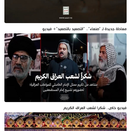
معادلة جديدة لـ "صنعاء".. "التصعيد بالتصعيد"+ فيديو
فيديو خاص.. شكرا لشعب العراق الكريم