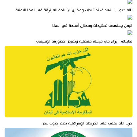
بالفيديو.. استهداف تحشيدات ومخازن الأسلحة للمرتزقة في المخا اليمنية
اليمن يستهدف تحشيدات ومخازن أسلحة في المخا
قاليباف: إيران في مرحلة مفصلية وتفرض حضورها الإقليمي
حزب الله يعقب على الخريطة الإسرائيلية بضم جنوب لبنان