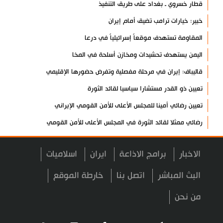
قطار خسروي ـ بغداد على طريق التنفيذ
خبير: خيارات ترامب تضيق أمام إيران
المقاومة تستهدف موقعاً إسرائيلياً في درعا
اليمن يستهدف تحشيدات ومخازن أسلحة في المخا
قاليباف: إيران في مرحلة مفصلية وتفرض حضورها الإقليمي
تعيين ذو القدر مستشارا سياسيا لقائد الثورة
تعيين رضائي أمينا للمجلس الأعلى للأمن القومي الإيراني
رضائي ممثلا لقائد الثورة في المجلس الأعلى للأمن القومي
فريق الروبوتات الطلابي الإيراني يحرز وصافة العالم
الاخبار
برامج الاذاعة
ايران
اسلاميات
حزب الله يعقب على الخريطة الإسرائيلية بضم جنوب لبنان
العميد ابن الرضا: نعمل لإحداث ثورة صناعية دفاعية
البث المباشر
اتصل بنا
خارطة الموقع
بيان صادر عن هيئة الحشد الشعبي دعما للفياض
من نحن
آية الله لاريجاني: مضيق هرمز لن يعود إلى وضعه السابق