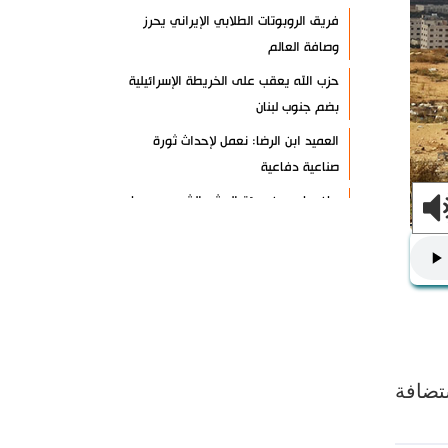
فريق الروبوتات الطلابي الإيراني يحرز
وصافة العالم
حزب الله يعقب على الخريطة الإسرائيلية
بضم جنوب لبنان
العميد ابن الرضا: نعمل لإحداث ثورة
صناعية دفاعية
بيان صادر عن هيئة الحشد الشعبي دعما
للفياض
آية الله لاريجاني: مضيق هرمز لن يعود
إلى وضعه السابق
إنجاز إيراني في إنتاج فيروسات مُهندسة
وراثيا لعلاج السرطان
تكريم الشهيد لاريجاني ومنحه "الجائزة
تضافة
الوطنية للتعليم والثقافة والبحوث"
آخر مستجدات الإبادة الجماعية في غزة