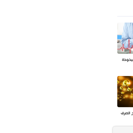
إيران.. حرس الحدود يضبط 33 قطعة
سلاح شمال غرب البلاد
يخوخة
ح الصرف