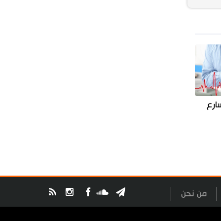
ارع
من نحن