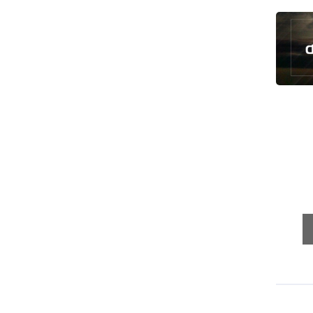
"حماس": نتمسك بالاتفاق مع الوسطاء
والأولوية للتنفيذ
الشيخ صبري يحذر من حزام استيطاني
يعزل الأقصى عن القدس
"روس آتوم": عودة 5 خبراء روس إلى
محطة بوشهر النووية
تعرف على أسباب تسارع شيخوخة القلب
مفتي عُمان يدعو إلى نبذ الفتن ووحدة
الصف بين المسلمين
قائد إيراني: أمن الحدود مستقر بفضل
وجود وحدات التدخل السريع
الرئيس بزشكيان يلتقي قائد الثورة
الإسلامية
وقفة احتجاجية في برلين دعما لفلسطين