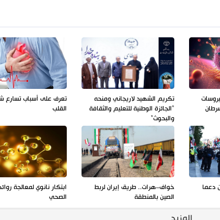
يروسات
تكريم الشهيد لاريجاني ومنحه
تعرف على أسباب تسارع ش
سرطان
"الجائزة الوطنية للتعليم والثقافة
القلب
والبحوث"
ن دعما
خواف–هرات.. طريق إيران لربط
ابتكار نانوي لمعالجة روائ
الصين بالمنطقة
الصحي
المزيد