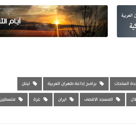
دة الساحات
برامج إذاعة طهران العربية
لبنان
ال
المسجد الاقصى
ايران
غزة
فلسطين