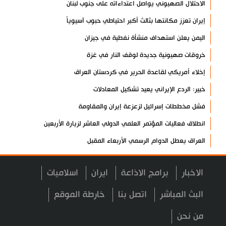
الاحتلال الصهيوني يواصل اعتداءاته على جنوب لبنان
إيران تعزز مكانتها بثالث أكبر احتياطي حبوب آسيوياً
اليمن يعلن استهداف منشأة نفطية في جيزان
خروقات صهيونية جديدة لوقف النار في غزة
إخلاء أمريكي لقاعدة الحرير في كردستان العراق
خبير: الردع الإيراني يعيد تشكيل المعادلات
فشل مخططات إسرائيل لزعزعة إيران والمقاومة
انطلاق فعاليات المؤتمر العلمي الدولي العاشر لزيارة الأربعين
العراق يعطل الدوام الرسمي الأربعاء المقبل
مسؤول عسكري: نظامنا القائم في مضيق هرمز لا رجعة عنه
الاخبار
برامج الاذاعة
ايران
اسلاميات
سيرة الشهداء المدافعين عن المراقد المقدسة في رحاب الثقافة
العربية
البث المباشر
اتصل بنا
خارطة الموقع
صحيفة: أمريكا وإسرائيل خسرتا الحرب بينما خرجت إيران منتصرة
من نحن
هيئة الحشد الشعبي تنشر.. "قسما لن يسقط العلم"+ فيديو