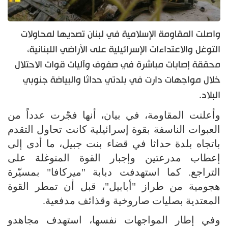
واصلت المقاومة الإسلامية في لبنان تصديها لمحاولات
التوغل والاعتداءات الإسرائيلية على الأراضي اللبنانية،
محققة إصابات مباشرة في صفوف وآليات قوات الاحتلال
خلال مواجهات دارت في بلدتي حداثا والبياضة جنوبي
البلاد.
وأعلنت المقاومة، في بيان، أنها فجّرت عدداً من
العبوات الناسفة بقوة إسرائيلية كانت تحاول التقدم
باتجاه بلدة حداثا في قضاء بنت جبيل، ما أدى إلى
إعطاب مدرعتين وإجبار القوة المتوغلة على
التراجع. كما استهدفت دبابة "ميركافا" بمسيّرة
هجومية من طراز "أبابيل"، قبل أن تمطر القوة
المعتدية بصليات صاروخية وقذائف مدفعية.
وفي إطار المواجهات نفسها، استهدف مجاهدو