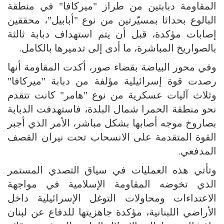
المقاومة دبابتين من طراز "ميركافا" في منطقة
البالوع بحداثا بمسيّرتين من نوع "أبابيل"، محققين
إصابات مؤكدة، قبل أن يتم استهداف دبابة ثالثة
بالصواريخ المباشرة، ما أدى إلى تدميرها بالكامل.
وفي محور البياضة بقضاء صور، أكدت المقاومة أنها
رصدت قوة إسرائيلية مؤلفة من دبابة "ميركافا"
وثلاث آليات عسكرية من نوع "هامر" كانت تتقدم
نحو منطقة الحمرا شمال البلدة، فاستهدفت الدبابة
بصاروخ موجه أصابها بشكل مباشر، الأمر الذي أجبر
القوة المتقدمة على الانسحاب تحت نيران القصف
المدفعي.
وتأتي هذه العمليات في سياق التصدي المستمر
الذي تخوضه المقاومة الإسلامية في مواجهة
الاعتداءات ومحاولات التوغل الإسرائيلية داخل
الأراضي اللبنانية، مؤكدة جاهزيتها للدفاع عن لبنان