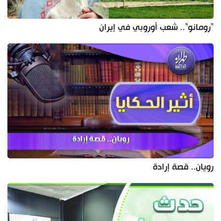
"رومانو".. شعب أوروبي في إيران
رويان.. قصة إرادة