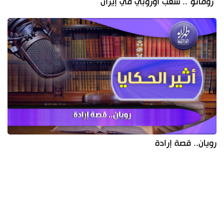
"رومانو".. شعب أوروبي في إيران
رويان.. قصة إرادة
آخر الأخبار
الأكثر مشاهدة