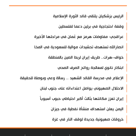
الرئيس بزشكيان يلتقي قائد الثورة الإسلامية
وقفة احتجاجية في برلين دعما لفلسطين
عراقجي: مفاوضات هرمز مع عُمان في مراحلها الأخيرة
انصارالله تستهدف تحشيدات موالية للسعودية في المخا
خواف–هرات.. طريق إيران لربط الصين بالمنطقة
ابتكار نانوي لمعالجة روائح الصرف الصحي
الإعلام في مدرسة القائد الشهيد .. رسالة وعي وبوصلة للحقيقة
الاحتلال الصهيوني يواصل اعتداءاته على جنوب لبنان
إيران تعزز مكانتها بثالث أكبر احتياطي حبوب آسيوياً
اليمن يعلن استهداف منشأة نفطية في جيزان
خروقات صهيونية جديدة لوقف النار في غزة
إخلاء أمريكي لقاعدة الحرير في كردستان العراق