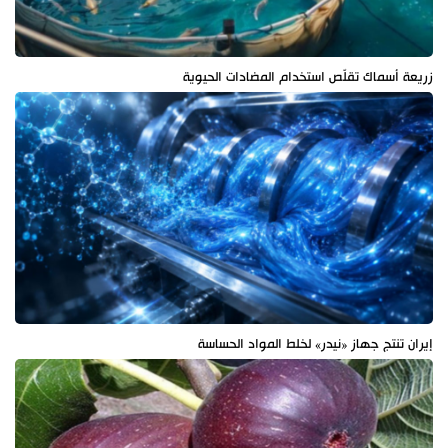
زريعة أسماك تقلّص استخدام المضادات الحيوية
إيران تنتج جهاز «نيدر» لخلط المواد الحساسة