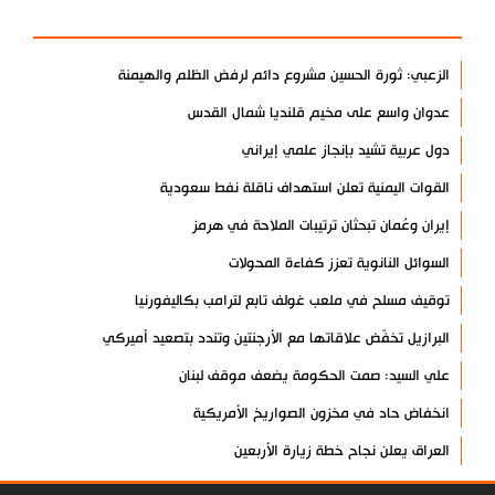
الأكثر مشاهدة
الزعبي: ثورة الحسين مشروع دائم لرفض الظلم والهيمنة
عدوان واسع على مخيم قلنديا شمال القدس
دول عربية تشيد بإنجاز علمي إيراني
القوات اليمنية تعلن استهداف ناقلة نفط سعودية
إيران وعُمان تبحثان ترتيبات الملاحة في هرمز
السوائل النانوية تعزز كفاءة المحولات
توقيف مسلح في ملعب غولف تابع لترامب بكاليفورنيا
البرازيل تخفّض علاقاتها مع الأرجنتين وتندد بتصعيد أميركي
علي السيد: صمت الحكومة يضعف موقف لبنان
انخفاض حاد في مخزون الصواريخ الأمريكية
العراق يعلن نجاح خطة زيارة الأربعين
رضائي: إيران جاهزة للدفاع عن سيادتها