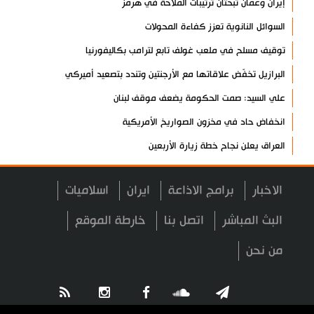
إيران وعُمان تبحثان ترتيبات الملاحة في هرمز
السوائل النانوية تعزز كفاءة المحولات
توقيف مسلح في ملعب غولف تابع لترامب بكاليفورنيا
البرازيل تخفّض علاقاتها مع الأرجنتين وتندد بتصعيد أميركي
علي السيد: صمت الحكومة يضعف موقف لبنان
انخفاض حاد في مخزون الصواريخ الأمريكية
العراق يعلن نجاح خطة زيارة الأربعين
رضائي: إيران جاهزة للدفاع عن سيادتها
الاخبار
برامج الاذاعة
ايران
اسلاميات
رئيس بلدية طهران يلتقي مع متولي العتبة الحسينية ومحافظ كربلاء
تقرير مصور.. مراسم عزاء الأربعين بجوار مكان استشهاد الإمام
البث المباشر
اتصل بنا
خارطة الموقع
الشهيد
من نحن
فريق طبي إيراني ينقذ حياة طفل عراقي بأعجوبة+ فيديو
الشيخ قاسم: المقاومة مستمرة ما دام الاحتلال موجودا
حمادة: إيران تشكل لاعبا رئيسا على خارطة العالم