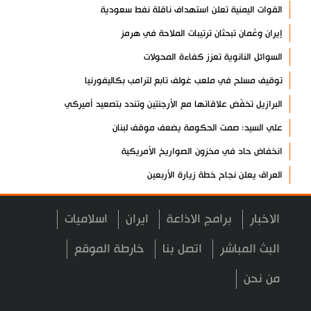
القوات اليمنية تعلن استهداف ناقلة نفط سعودية
إيران وعُمان تبحثان ترتيبات الملاحة في هرمز
السوائل النانوية تعزز كفاءة المحولات
توقيف مسلح في ملعب غولف تابع لترامب بكاليفورنيا
البرازيل تخفّض علاقاتها مع الأرجنتين وتندد بتصعيد أميركي
علي السيد: صمت الحكومة يضعف موقف لبنان
انخفاض حاد في مخزون الصواريخ الأمريكية
العراق يعلن نجاح خطة زيارة الأربعين
رضائي: إيران جاهزة للدفاع عن سيادتها
الاخبار
برامج الاذاعة
ايران
اسلاميات
رئيس بلدية طهران يلتقي مع متولي العتبة الحسينية ومحافظ كربلاء
تقرير مصور.. مراسم عزاء الأربعين بجوار مكان استشهاد الإمام
البث المباشر
اتصل بنا
خارطة الموقع
الشهيد
من نحن
فريق طبي إيراني ينقذ حياة طفل عراقي بأعجوبة+ فيديو
الشيخ قاسم: المقاومة مستمرة ما دام الاحتلال موجودا