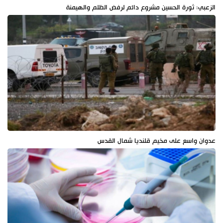
الزعبي: ثورة الحسين مشروع دائم لرفض الظلم والهيمنة
عدوان واسع على مخيم قلنديا شمال القدس