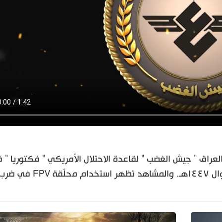
راق " جيش الغضب " لقاعدة الاحتلال الأمريكي " فكتوريا " 
العاصمة بغداد بتاريخ ٦ نيسان ٢٠٢٦م - ١٧ شوال ١٤٤٧هـ. والمشاهد تظهر استخدام محلّقة FPV في