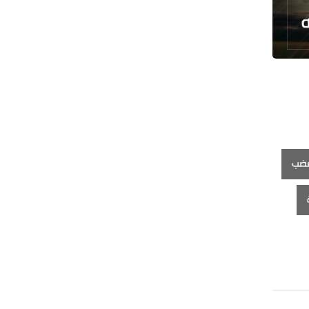
البرازيل تخفّض علاقاتها مع الأرجنتين
وتندد بتصعيد أميركي
علي السيد: صمت الحكومة يضعف موقف
لبنان
انخفاض حاد في مخزون الصواريخ
الأمريكية
العراق يعلن نجاح خطة زيارة الأربعين
رضائي: إيران جاهزة للدفاع عن سيادتها
غضب
رئيس بلدية طهران يلتقي مع متولي
العتبة الحسينية ومحافظ كربلاء
تقرير مصور.. مراسم عزاء الأربعين بجوار
مكان استشهاد الإمام الشهيد
فريق طبي إيراني ينقذ حياة طفل عراقي
بأعجوبة+ فيديو
الشيخ قاسم: المقاومة مستمرة ما دام