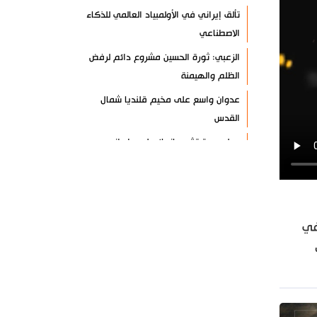
تألق إيراني في الأولمبياد العالمي للذكاء
الاصطناعي
الزعبي: ثورة الحسين مشروع دائم لرفض
الظلم والهيمنة
عدوان واسع على مخيم قلنديا شمال
القدس
دول عربية تشيد بإنجاز علمي إيراني
القوات اليمنية تعلن استهداف ناقلة نفط
سعودية
إيران وعُمان تبحثان ترتيبات الملاحة في
في
هرمز
 ضرب
السوائل النانوية تعزز كفاءة المحولات
توقيف مسلح في ملعب غولف تابع
لترامب بكاليفورنيا