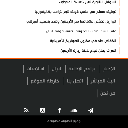
السوائل النانوية تعزز كفاءة المحولات
توقيف مسلح في ملعب غولف تابع لترامب بكاليفورنيا
البرازيل تخفّض علاقاتها مع الأرجنتين وتندد بتصعيد أميركي
علي السيد: صمت الحكومة يضعف موقف لبنان
انخفاض حاد في مخزون الصواريخ الأمريكية
العراق يعلن نجاح خطة زيارة الأربعين
رضائي: إيران جاهزة للدفاع عن سيادتها
الاخبار
برامج الاذاعة
ايران
اسلاميات
رئيس بلدية طهران يلتقي مع متولي العتبة الحسينية ومحافظ كربلاء
تقرير مصور.. مراسم عزاء الأربعين بجوار مكان استشهاد الإمام
البث المباشر
اتصل بنا
خارطة الموقع
الشهيد
من نحن
فريق طبي إيراني ينقذ حياة طفل عراقي بأعجوبة+ فيديو
الشيخ قاسم: المقاومة مستمرة ما دام الاحتلال موجودا
حمادة: إيران تشكل لاعبا رئيسا على خارطة العالم
جميع الحقوق محفوظة
حشود مليونية تواصل مراسيم الزيارة الأربعينية في كربلاء