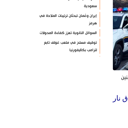
سعودية
إيران وعُمان تبحثان ترتيبات الملاحة في
هرمز
السوائل النانوية تعزز كفاءة المحولات
توقيف مسلح في ملعب غولف تابع
لترامب بكاليفورنيا
البرازيل تخفّض علاقاتها مع الأرجنتين
وتندد بتصعيد أميركي
ين
علي السيد: صمت الحكومة يضعف موقف
لبنان
انخفاض حاد في مخزون الصواريخ
ق نار
الأمريكية
العراق يعلن نجاح خطة زيارة الأربعين
رضائي: إيران جاهزة للدفاع عن سيادتها