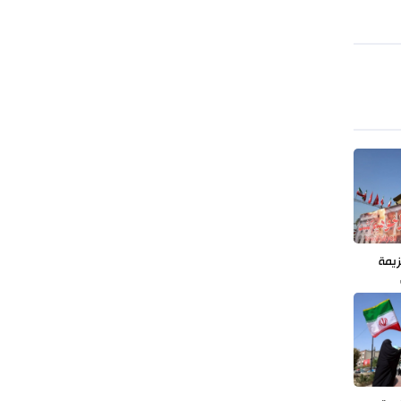
طهران وعموم إيران+ صور وفيديوهات
زيمة