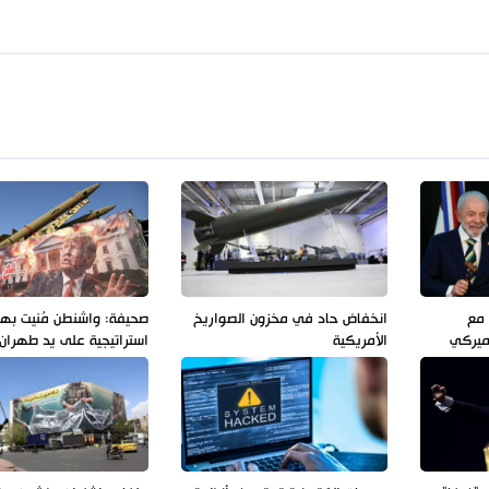
 مع
انخفاض حاد في مخزون الصواريخ
صحيفة: واشنطن مُنيت به
أميركي
الأمريكية
استراتيجية على يد طهران