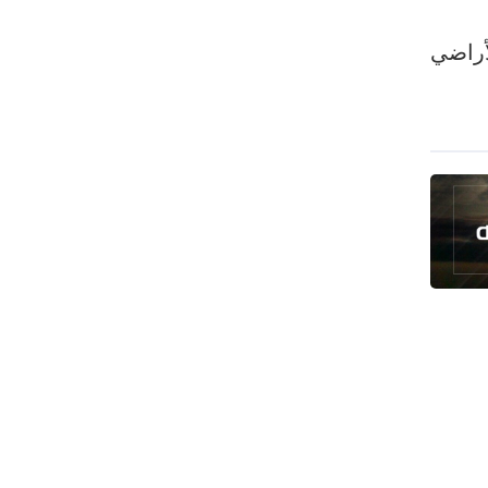
رئيس بلدية طهران يلتقي مع متولي
العتبة الحسينية ومحافظ كربلاء
أراضي
تقرير مصور.. مراسم عزاء الأربعين بجوار
مكان استشهاد الإمام الشهيد
فريق طبي إيراني ينقذ حياة طفل عراقي
بأعجوبة+ فيديو
الشيخ قاسم: المقاومة مستمرة ما دام
الاحتلال موجودا
حمادة: إيران تشكل لاعبا رئيسا على
خارطة العالم
حشود مليونية تواصل مراسيم الزيارة
الأربعينية في كربلاء
اللجنة التجارية المشتركة بين إيران
وباكستان تبدأ أعمالها
بدء مسيرات إحياء زيارة الأربعين في