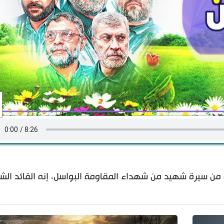
 طهران: الحلقة 124- مقتطفات من سيرة شهيد من شهداء المقاومة البواسل، إنه القائد ا