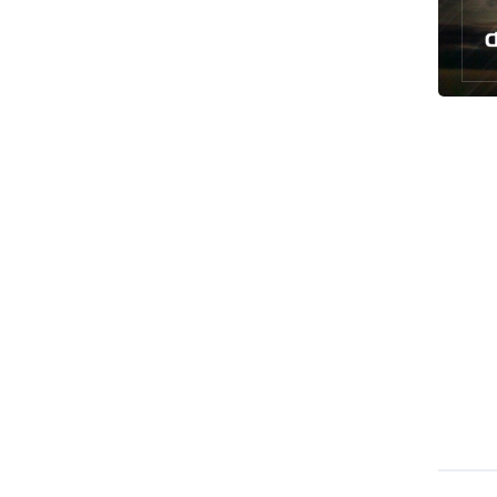
رئيس بلدية طهران يلتقي مع متولي
العتبة الحسينية ومحافظ كربلاء
تقرير مصور.. مراسم عزاء الأربعين بجوار
مكان استشهاد الإمام الشهيد
فريق طبي إيراني ينقذ حياة طفل عراقي
بأعجوبة+ فيديو
الشيخ قاسم: المقاومة مستمرة ما دام
الاحتلال موجودا
حمادة: إيران تشكل لاعبا رئيسا على
خارطة العالم
حشود مليونية تواصل مراسيم الزيارة
الأربعينية في كربلاء
اللجنة التجارية المشتركة بين إيران
وباكستان تبدأ أعمالها
بدء مسيرات إحياء زيارة الأربعين في