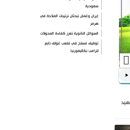
سعودية
إيران وعُمان تبحثان ترتيبات الملاحة في
هرمز
السوائل النانوية تعزز كفاءة المحولات
توقيف مسلح في ملعب غولف تابع
لترامب بكاليفورنيا
البرازيل تخفّض علاقاتها مع الأرجنتين
وتندد بتصعيد أميركي
علي السيد: صمت الحكومة يضعف موقف
لبنان
انخفاض حاد في مخزون الصواريخ
لشهيد
الأمريكية
العراق يعلن نجاح خطة زيارة الأربعين
رضائي: إيران جاهزة للدفاع عن سيادتها