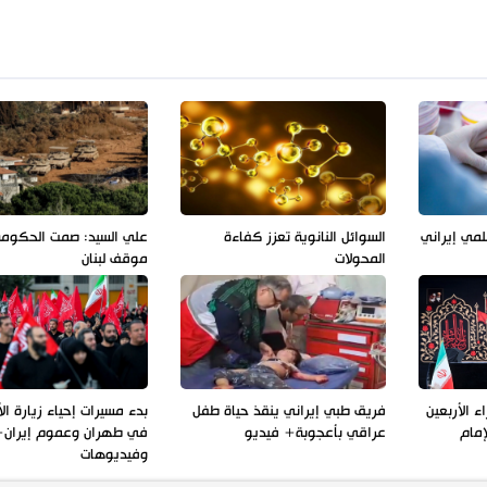
لمي إيراني
السوائل النانوية تعزز كفاءة
علي السيد: صمت الحكوم
المحولات
موقف لبنان
 الأربعين
فريق طبي إيراني ينقذ حياة طفل
بدء مسيرات إحياء زيارة الأ
إمام
عراقي بأعجوبة+ فيديو
في طهران وعموم إيران+
وفيديوهات