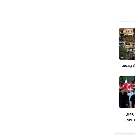
طهران وعموم إيران+ صور وفيديوهات
ة يضعف
ربعين
 صور