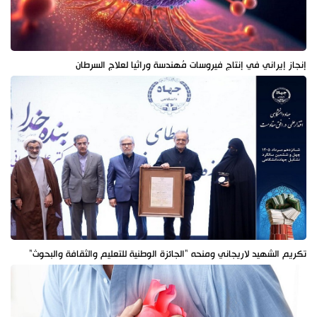
إنجاز إيراني في إنتاج فيروسات مُهندسة وراثيا لعلاج السرطان
تكريم الشهيد لاريجاني ومنحه "الجائزة الوطنية للتعليم والثقافة والبحوث"