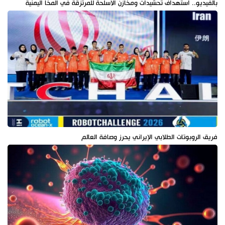
بالفيديو.. استهداف تحشيدات ومخازن الأسلحة للمرتزقة في المخا اليمنية
فريق الروبوتات الطلابي الإيراني يحرز وصافة العالم