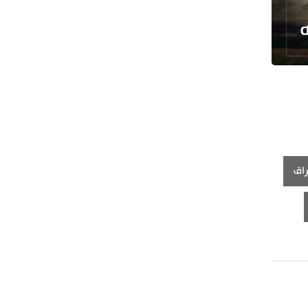
حرس الثورة: فتح مضيق هرمز مرهون
بقبول الشروط الإيرانية
إيجئي: نقدر جهود الصحفيين وتصديهم
لمحاولات العدو الرامية إلى التزييف
راق