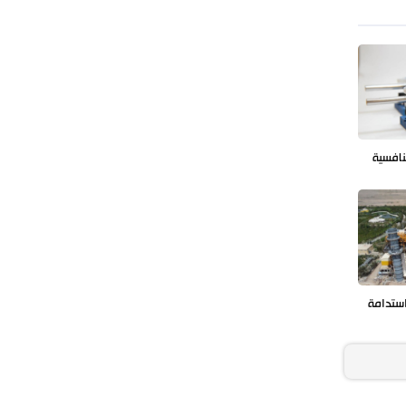
نافسية
استدامة