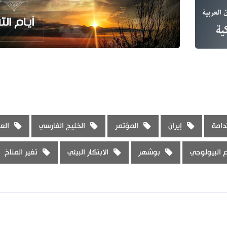
دامة
إيران
المؤتمر
الخليج الفارسي
الع
ع البيولوجي
بوشهر
الابتكار البيئي
تغير المناخ