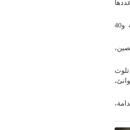
ل عددها
مضيق هرمز لا رجعة عنه
سيرة الشهداء المدافعين عن المراقد
المقدسة في رحاب الثقافة العربية
وأشار إلى أنه تمت الموافقة على 50 ورقة بحثية للعرض: 10 منها كملصقات و40
صحيفة: أمريكا وإسرائيل خسرتا الحرب
بينما خرجت إيران منتصرة
صين،
هيئة الحشد الشعبي تنشر.. "قسما لن
يسقط العلم"+ فيديو
مسقط: مفاوضات هرمز تجري في أجواء
 تلوث
إيجابية
انئ،
إسلام آباد تؤكد على تشكيل حلف
إسلامي ضد كيان الاحتلال
امة،
11 سيناتورا أميركيا يطالبون بوقف فوري
للحرب ضد إيران
ذو القدر: مضيق هرمز لن يفتح طالما لم
تصحح واشنطن سلوكها