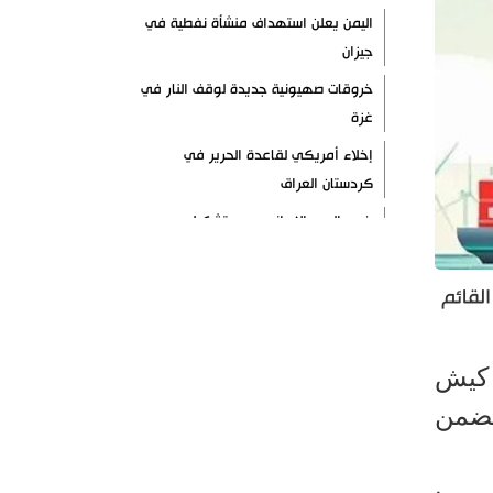
اليمن يعلن استهداف منشأة نفطية في
جيزان
خروقات صهيونية جديدة لوقف النار في
غزة
إخلاء أمريكي لقاعدة الحرير في
كردستان العراق
خبير: الردع الإيراني يعيد تشكيل
المعادلات
فشل مخططات إسرائيل لزعزعة إيران
لقائم
والمقاومة
انطلاق فعاليات المؤتمر العلمي الدولي
 كيش
العاشر لزيارة الأربعين
تضمن
العراق يعطل الدوام الرسمي الأربعاء
المقبل
مسؤول عسكري: نظامنا القائم في