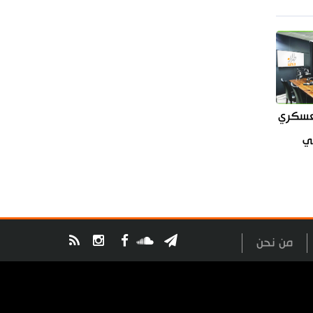
العسكري
سي
من نحن