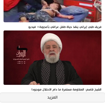
فريق طبي إيراني ينقذ حياة طفل عراقي بأعجوبة+ فيديو
الشيخ قاسم: المقاومة مستمرة ما دام الاحتلال موجودا
المزيد