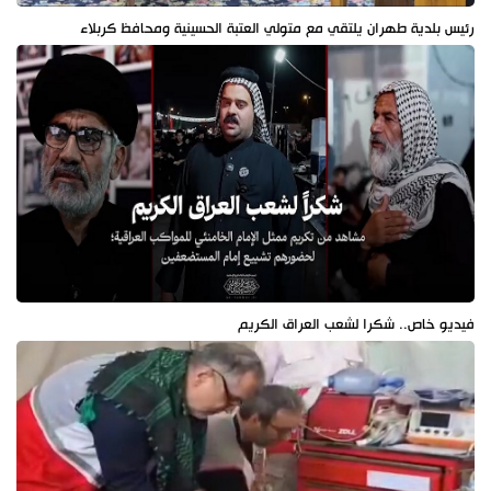
رئيس بلدية طهران يلتقي مع متولي العتبة الحسينية ومحافظ كربلاء
فيديو خاص.. شكرا لشعب العراق الكريم