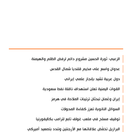
آخر الأخبار
الأكثر مشاهدة
الزعبي: ثورة الحسين مشروع دائم لرفض الظلم والهيمنة
عدوان واسع على مخيم قلنديا شمال القدس
دول عربية تشيد بإنجاز علمي إيراني
القوات اليمنية تعلن استهداف ناقلة نفط سعودية
إيران وعُمان تبحثان ترتيبات الملاحة في هرمز
السوائل النانوية تعزز كفاءة المحولات
توقيف مسلح في ملعب غولف تابع لترامب بكاليفورنيا
البرازيل تخفّض علاقاتها مع الأرجنتين وتندد بتصعيد أميركي