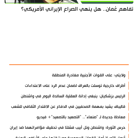
تفاهم عُمان.. هل ينهي الصراع الإيراني الأمريكي؟
آخر الأخبار
الأكثر مشاهدة
ولايتي: على القوات الأجنبية مغادرة المنطقة
أطراف خارجية توسلت بالعراق لضمان عدم الرد على الاعتداءات
الرئيس بزشكيان: ينبغي إدانة العقلية السائدة اليوم في واشنطن
قاليباف يشيد بمهمة الصحفيين في الدفاع عن الاقتدار الثقافي للشعب
معادلة جديدة لـ "صنعاء".. "التصعيد بالتصعيد"+ فيديو
حرس الثورة: واشنطن وتل أبيب فشلتا في تحقيق مؤامراتهما ضد إيران
أنصار الله: لا أمان للقوات السعودية ومرتزقتها على الأراضي اليمنية