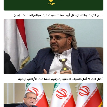
حرس الثورة: واشنطن وتل أبيب فشلتا في تحقيق مؤامراتهما ضد إيران
أنصار الله: لا أمان للقوات السعودية ومرتزقتها على الأراضي اليمنية