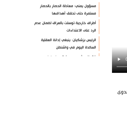
مسؤول يمني: معادلة الحصار بالحصار
مستمرة حتى تحقق أهدافها
أطراف خارجية توسلت بالعراق لضمان عدم
الرد على الاعتداءات
الرئيس بزشكيان: ينبغي إدانة العقلية
السائدة اليوم في واشنطن
قاليباف يشيد بمهمة الصحفيين في
الدفاع عن الاقتدار الثقافي للشعب
معادلة جديدة لـ "صنعاء".. "التصعيد
بالتصعيد"+ فيديو
دوى
حرس الثورة: واشنطن وتل أبيب فشلتا في
تحقيق مؤامراتهما ضد إيران
طهران: الاتفاق مع عُمان لا يعني إعادة
فتح مضيق هرمز
أنصار الله: لا أمان للقوات السعودية