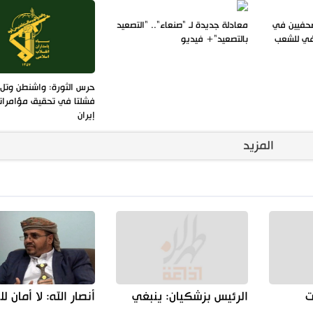
صحفيين في
معادلة جديدة لـ "صنعاء".. "التصعيد
افي للشعب
بالتصعيد"+ فيديو
حرس الثورة: واشنطن وتل 
فشلتا في تحقيق مؤامرات
إيران
المزيد
ت
الرئيس بزشكيان: ينبغي
أنصار الله: لا أمان ل