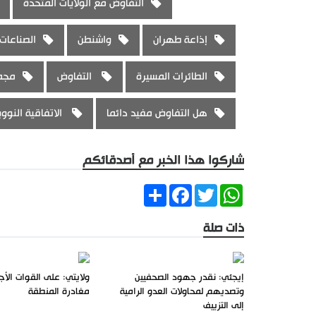
التفاوض مع الولايات المتحدة
إذاعة طهران
واشنطن
الصناعات 
الطائرات المسيرة
التفاوض
مجمو
هل التفاوض مفيد دائما
الاتفاقية النووي
شاركوا هذا الخبر مع أصدقائكم
Share
Facebook
Twitter
WhatsApp
ذات صلة
إيجئي: نقدر جهود الصحفيين
ولايتي: على القوات الأجن
وتصديهم لمحاولات العدو الرامية
مغادرة المنطقة
إلى التزييف