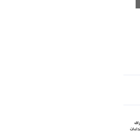
راق
داءات