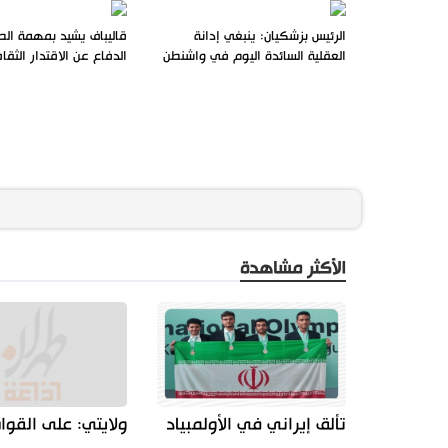
الرئيس بزشكيان: ينبغي إدانة
قاليباف يشيد بمهمة ال
العقلية السائدة اليوم في واشنطن
الدفاع عن الاقتدار الثق
الأكثر مشاهدة
تألق إيراني في الأولمبياد
ولايتي: على القوا