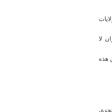
ومرتزقتها على الأراضي اليمنية
الرئيس بزشكيان: لن نخضع للضغوط
ايات
والترهيب
تألق إيراني في الأولمبياد العالمي للذكاء
الاصطناعي
ن لا
الزعبي: ثورة الحسين مشروع دائم لرفض
الظلم والهيمنة
 هذه
عدوان واسع على مخيم قلنديا شمال
القدس
دول عربية تشيد بإنجاز علمي إيراني
القوات اليمنية تعلن استهداف ناقلة نفط
سعودية
إيران وعُمان تبحثان ترتيبات الملاحة في
هرمز
لمتحدة،
السوائل النانوية تعزز كفاءة المحولات