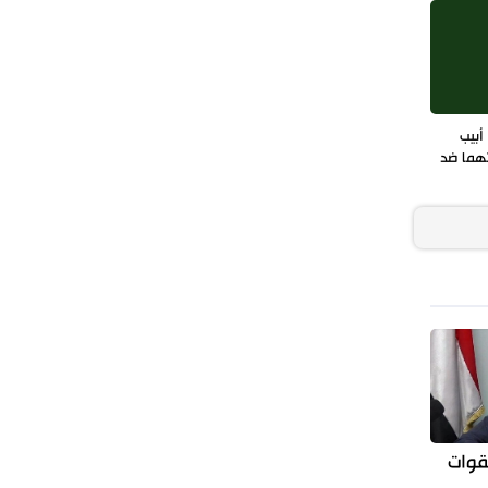
أبيب
هما ضد
لقوات