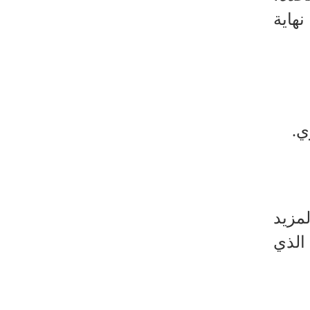
هاية
توقيف مسلح في ملعب غولف تابع
لترامب بكاليفورنيا
ي.
مزيد
الذي