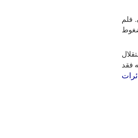
 فلم
ضغوط
قلال
 فقد
ئرات