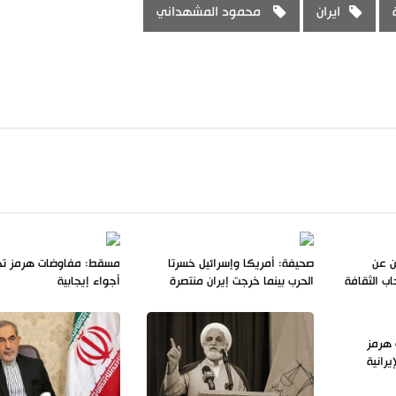
ايران
محمود المشهداني
ن عن
صحيفة: أمريكا وإسرائيل خسرتا
مسقط: مفاوضات هرمز ت
ب الثقافة
الحرب بينما خرجت إيران منتصرة
أجواء إيجابية
 هرمز
رانية