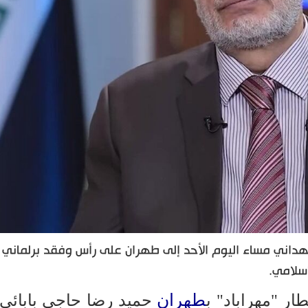
اني مساء اليوم الأحد إلى طهران على رأس وفقد برلماني ر
سلامي.
طهران
ر "مهراباد" ب
حميد رضا حاجي بابائي 