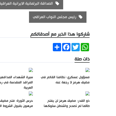
الصداقة البرلمانية الايرانية العراقية
رئيس مجلس النواب العراقي
شاركوا هذا الخبر مع أصدقائكم
Share
Facebook
Twitter
WhatsApp
ذات صلة
مسؤول عسكري: نظامنا القائم في
سيرة الشهداء المدافعي
مضيق هرمز لا رجعة عنه
المراقد المقدسة في رحا
العربية
ذو القدر: مضيق هرمز لن يفتح
حرس الثورة: فتح مضيق
طالما لم تصحح واشنطن سلوكها
مرهون بقبول الشروط الإي