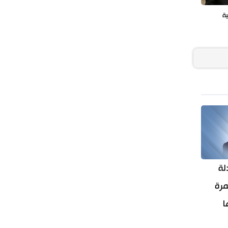
ية
لة
مرة
ا