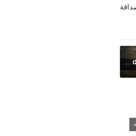
داقة
بقبول الشروط الإيرانية
إيجئي: نقدر جهود الصحفيين وتصديهم
لمحاولات العدو الرامية إلى التزييف
ولايتي: على القوات الأجنبية مغادرة
المنطقة
مسؤول يمني: معادلة الحصار بالحصار
مستمرة حتى تحقق أهدافها
أطراف خارجية توسلت بالعراق لضمان عدم
الرد على الاعتداءات
الرئيس بزشكيان: ينبغي إدانة العقلية
السائدة اليوم في واشنطن
قاليباف يشيد بمهمة الصحفيين في
الدفاع عن الاقتدار الثقافي للشعب
ق
معادلة جديدة لـ "صنعاء".. "التصعيد
بالتصعيد"+ فيديو