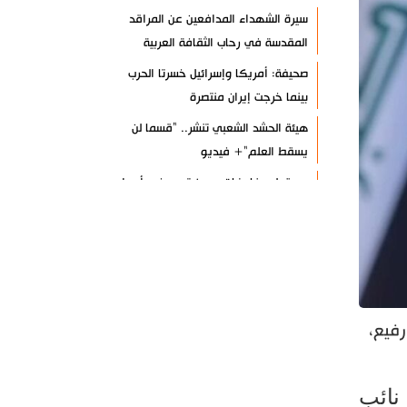
سيرة الشهداء المدافعين عن المراقد
المقدسة في رحاب الثقافة العربية
صحيفة: أمريكا وإسرائيل خسرتا الحرب
بينما خرجت إيران منتصرة
هيئة الحشد الشعبي تنشر.. "قسما لن
يسقط العلم"+ فيديو
مسقط: مفاوضات هرمز تجري في أجواء
إيجابية
إسلام آباد تؤكد على تشكيل حلف
إسلامي ضد كيان الاحتلال
11 سيناتورا أميركيا يطالبون بوقف فوري
للحرب ضد إيران
فيع،
ذو القدر: مضيق هرمز لن يفتح طالما لم
تصحح واشنطن سلوكها
نائب
حرس الثورة: فتح مضيق هرمز مرهون