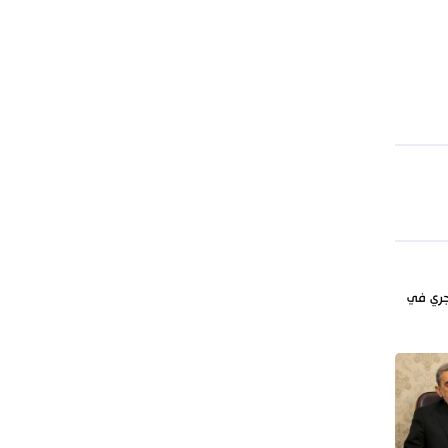
حرس الثورة: واشنطن وتل أبيب فشلتا في
تحقيق مؤامراتهما ضد إيران
طهران: الاتفاق مع عُمان لا يعني إعادة
فتح مضيق هرمز
جري في