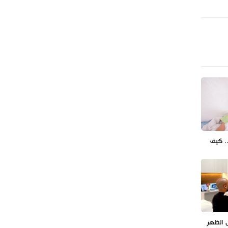
طهران وعموم إيران+ صور وفيديوهات
. كيف
ل الظهر