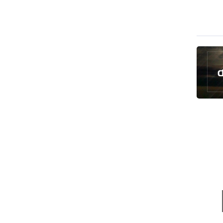
رئيس بلدية طهران يلتقي مع متولي
العتبة الحسينية ومحافظ كربلاء
تقرير مصور.. مراسم عزاء الأربعين بجوار
مكان استشهاد الإمام الشهيد
فريق طبي إيراني ينقذ حياة طفل عراقي
بأعجوبة+ فيديو
الشيخ قاسم: المقاومة مستمرة ما دام
الاحتلال موجودا
حمادة: إيران تشكل لاعبا رئيسا على
خارطة العالم
حشود مليونية تواصل مراسيم الزيارة
الأربعينية في كربلاء
اللجنة التجارية المشتركة بين إيران
وباكستان تبدأ أعمالها
بدء مسيرات إحياء زيارة الأربعين في