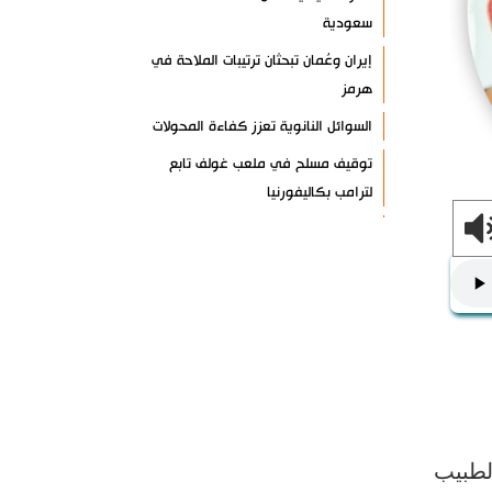
سعودية
إيران وعُمان تبحثان ترتيبات الملاحة في
هرمز
السوائل النانوية تعزز كفاءة المحولات
توقيف مسلح في ملعب غولف تابع
لترامب بكاليفورنيا
البرازيل تخفّض علاقاتها مع الأرجنتين
وتندد بتصعيد أميركي
علي السيد: صمت الحكومة يضعف موقف
لبنان
انخفاض حاد في مخزون الصواريخ
الأمريكية
العراق يعلن نجاح خطة زيارة الأربعين
رضائي: إيران جاهزة للدفاع عن سيادتها
لطبيب