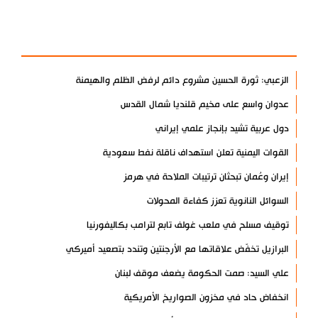
آخر الأخبار
الأكثر مشاهدة
الزعبي: ثورة الحسين مشروع دائم لرفض الظلم والهيمنة
عدوان واسع على مخيم قلنديا شمال القدس
دول عربية تشيد بإنجاز علمي إيراني
القوات اليمنية تعلن استهداف ناقلة نفط سعودية
إيران وعُمان تبحثان ترتيبات الملاحة في هرمز
السوائل النانوية تعزز كفاءة المحولات
توقيف مسلح في ملعب غولف تابع لترامب بكاليفورنيا
البرازيل تخفّض علاقاتها مع الأرجنتين وتندد بتصعيد أميركي
علي السيد: صمت الحكومة يضعف موقف لبنان
انخفاض حاد في مخزون الصواريخ الأمريكية