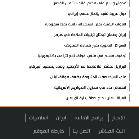
عدوان واسع على مخيم قلنديا شمال القدس
دول عربية تشيد بإنجاز علمي إيراني
القوات اليمنية تعلن استهداف ناقلة نفط سعودية
إيران وعُمان تبحثان ترتيبات الملاحة في هرمز
السوائل النانوية تعزز كفاءة المحولات
توقيف مسلح في ملعب غولف تابع لترامب بكاليفورنيا
البرازيل تخفّض علاقاتها مع الأرجنتين وتندد بتصعيد أميركي
علي السيد: صمت الحكومة يضعف موقف لبنان
انخفاض حاد في مخزون الصواريخ الأمريكية
العراق يعلن نجاح خطة زيارة الأربعين
رضائي: إيران جاهزة للدفاع عن سيادتها
الاخبار
برامج الاذاعة
ايران
اسلاميات
رئيس بلدية طهران يلتقي مع متولي العتبة الحسينية ومحافظ كربلاء
تقرير مصور.. مراسم عزاء الأربعين بجوار مكان استشهاد الإمام
البث المباشر
اتصل بنا
خارطة الموقع
الشهيد