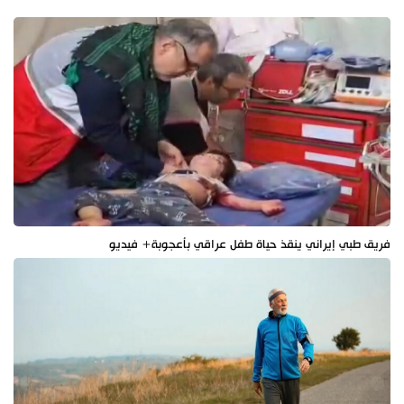
فريق طبي إيراني ينقذ حياة طفل عراقي بأعجوبة+ فيديو