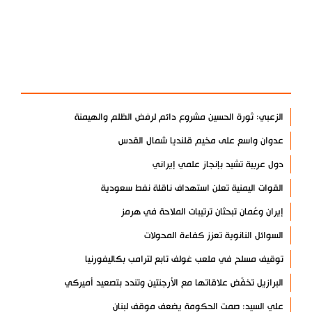
آخر الأخبار
الأكثر مشاهدة
الزعبي: ثورة الحسين مشروع دائم لرفض الظلم والهيمنة
عدوان واسع على مخيم قلنديا شمال القدس
دول عربية تشيد بإنجاز علمي إيراني
القوات اليمنية تعلن استهداف ناقلة نفط سعودية
إيران وعُمان تبحثان ترتيبات الملاحة في هرمز
السوائل النانوية تعزز كفاءة المحولات
توقيف مسلح في ملعب غولف تابع لترامب بكاليفورنيا
البرازيل تخفّض علاقاتها مع الأرجنتين وتندد بتصعيد أميركي
علي السيد: صمت الحكومة يضعف موقف لبنان