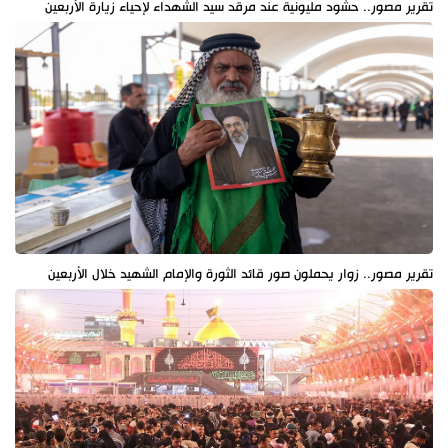
تقرير مصور.. حشود مليونية عند مرقد سيد الشهداء لإحياء زيارة الأربعين
تقرير مصور.. زوار يحملون صور قائد الثورة والإمام الشهيد خلال الأربعين