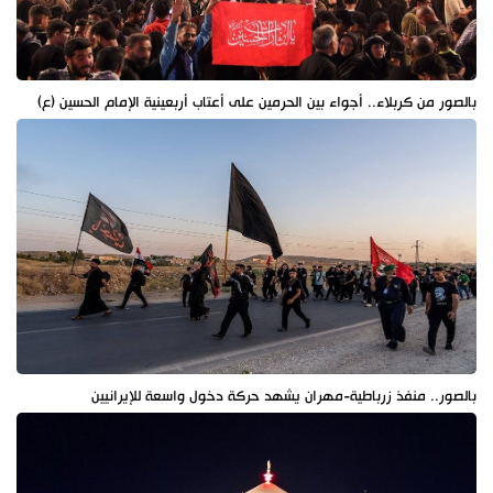
بالصور من كربلاء.. أجواء بين الحرمين على أعتاب أربعينية الإمام الحسين (ع)
بالصور.. منفذ زرباطية-مهران يشهد حركة دخول واسعة للإيرانيين