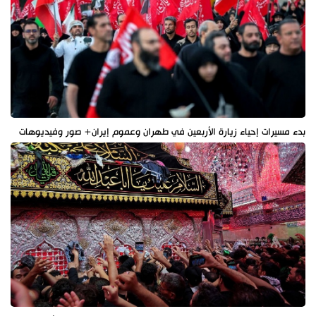
بدء مسيرات إحياء زيارة الأربعين في طهران وعموم إيران+ صور وفيديوهات