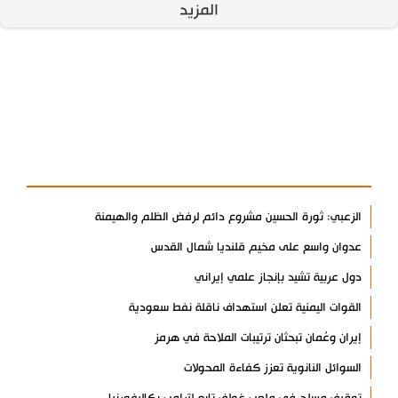
المزيد
آخر الأخبار
الأكثر مشاهدة
الزعبي: ثورة الحسين مشروع دائم لرفض الظلم والهيمنة
عدوان واسع على مخيم قلنديا شمال القدس
دول عربية تشيد بإنجاز علمي إيراني
القوات اليمنية تعلن استهداف ناقلة نفط سعودية
إيران وعُمان تبحثان ترتيبات الملاحة في هرمز
السوائل النانوية تعزز كفاءة المحولات
توقيف مسلح في ملعب غولف تابع لترامب بكاليفورنيا