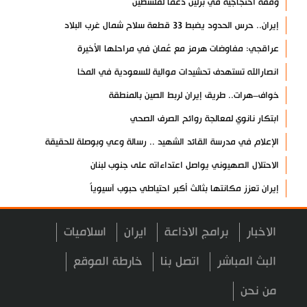
وقفة احتجاجية في برلين دعما لفلسطين
إيران.. حرس الحدود يضبط 33 قطعة سلاح شمال غرب البلاد
عراقجي: مفاوضات هرمز مع عُمان في مراحلها الأخيرة
انصارالله تستهدف تحشيدات موالية للسعودية في المخا
خواف–هرات.. طريق إيران لربط الصين بالمنطقة
ابتكار نانوي لمعالجة روائح الصرف الصحي
الإعلام في مدرسة القائد الشهيد .. رسالة وعي وبوصلة للحقيقة
الاحتلال الصهيوني يواصل اعتداءاته على جنوب لبنان
إيران تعزز مكانتها بثالث أكبر احتياطي حبوب آسيوياً
اليمن يعلن استهداف منشأة نفطية في جيزان
الاخبار
برامج الاذاعة
ايران
اسلاميات
خروقات صهيونية جديدة لوقف النار في غزة
إخلاء أمريكي لقاعدة الحرير في كردستان العراق
البث المباشر
اتصل بنا
خارطة الموقع
خبير: الردع الإيراني يعيد تشكيل المعادلات
من نحن
فشل مخططات إسرائيل لزعزعة إيران والمقاومة