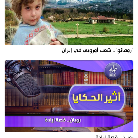
"رومانو".. شعب أوروبي في إيران
رويان.. قصة إرادة