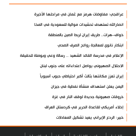
عراقجي: مفاوضات هرمز مع عُمان في مراحلها الأخيرة
انصارالله تستهدف تحشيدات موالية للسعودية في المخا
خواف–هرات.. طريق إيران لربط الصين بالمنطقة
ابتكار نانوي لمعالجة روائح الصرف الصحي
الإعلام في مدرسة القائد الشهيد .. رسالة وعي وبوصلة للحقيقة
الاحتلال الصهيوني يواصل اعتداءاته على جنوب لبنان
إيران تعزز مكانتها بثالث أكبر احتياطي حبوب آسيوياً
اليمن يعلن استهداف منشأة نفطية في جيزان
خروقات صهيونية جديدة لوقف النار في غزة
إخلاء أمريكي لقاعدة الحرير في كردستان العراق
خبير: الردع الإيراني يعيد تشكيل المعادلات
فشل مخططات إسرائيل لزعزعة إيران والمقاومة