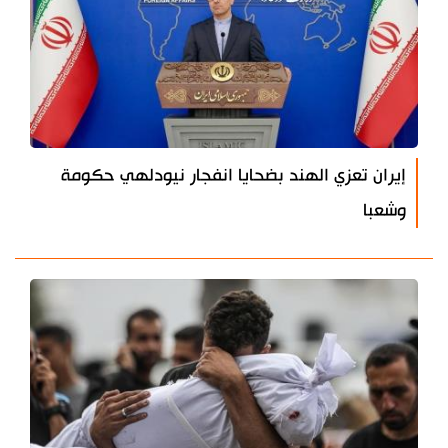
إيران تعزي الهند بضحايا انفجار نيودلهي حكومة
وشعبا