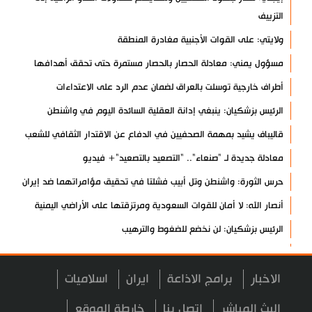
التزييف
ولايتي: على القوات الأجنبية مغادرة المنطقة
مسؤول يمني: معادلة الحصار بالحصار مستمرة حتى تحقق أهدافها
أطراف خارجية توسلت بالعراق لضمان عدم الرد على الاعتداءات
الرئيس بزشكيان: ينبغي إدانة العقلية السائدة اليوم في واشنطن
قاليباف يشيد بمهمة الصحفيين في الدفاع عن الاقتدار الثقافي للشعب
معادلة جديدة لـ "صنعاء".. "التصعيد بالتصعيد"+ فيديو
حرس الثورة: واشنطن وتل أبيب فشلتا في تحقيق مؤامراتهما ضد إيران
أنصار الله: لا أمان للقوات السعودية ومرتزقتها على الأراضي اليمنية
الرئيس بزشكيان: لن نخضع للضغوط والترهيب
تألق إيراني في الأولمبياد العالمي للذكاء الاصطناعي
الزعبي: ثورة الحسين مشروع دائم لرفض الظلم والهيمنة
الاخبار
برامج الاذاعة
ايران
اسلاميات
عدوان واسع على مخيم قلنديا شمال القدس
البث المباشر
اتصل بنا
خارطة الموقع