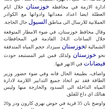
خوزستان
ادارة الازمة في محافظة
خلال ايام
العطلة ايضا اعداد معداتها وادواتها مع الكوادر
السيول
العملانية للارسال الى مناطق
حال الحاجة.
وقال محافظ خوزستان، في ضوء الامطار المتوقعة
خلال الساعات الـ24 القادمة في المحافظات
خوزستان
الشمالية ل
سيزداد حجم المياه المتدفقة
خوزستان
نحو
ولذلك فمن غير المستبعد حودث
فيضانات
في الانهر فيها.
واضاف، بطبيعة الحال فانه وفي ضوء حضور وزير
الطاقة فقد تم اتخاذ جميع التدابير اللازمة لادارة
المياه الداخلة الى السدود والخارجة منها وليس
هنالك اي داع للقلق.
واوضح بان 35 قرية في حوض نهري كارون ودز و20