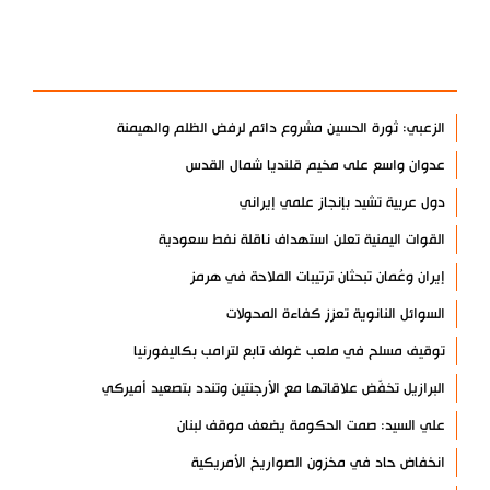
آخر الأخبار
الأكثر مشاهدة
الزعبي: ثورة الحسين مشروع دائم لرفض الظلم والهيمنة
عدوان واسع على مخيم قلنديا شمال القدس
دول عربية تشيد بإنجاز علمي إيراني
القوات اليمنية تعلن استهداف ناقلة نفط سعودية
إيران وعُمان تبحثان ترتيبات الملاحة في هرمز
السوائل النانوية تعزز كفاءة المحولات
توقيف مسلح في ملعب غولف تابع لترامب بكاليفورنيا
البرازيل تخفّض علاقاتها مع الأرجنتين وتندد بتصعيد أميركي
علي السيد: صمت الحكومة يضعف موقف لبنان
انخفاض حاد في مخزون الصواريخ الأمريكية