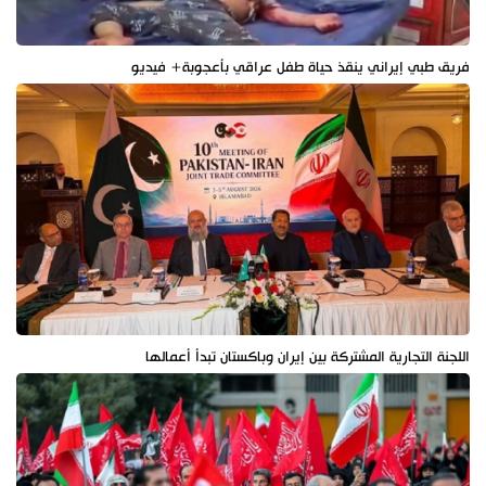
فريق طبي إيراني ينقذ حياة طفل عراقي بأعجوبة+ فيديو
اللجنة التجارية المشتركة بين إيران وباكستان تبدأ أعمالها