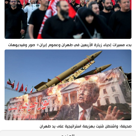
بدء مسيرات إحياء زيارة الأربعين في طهران وعموم إيران+ صور وفيديوهات
صحيفة: واشنطن مُنيت بهزيمة استراتيجية على يد طهران