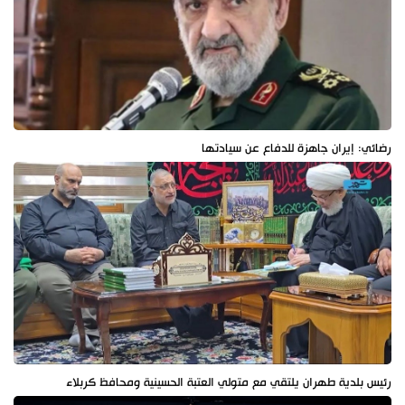
رضائي: إيران جاهزة للدفاع عن سيادتها
رئيس بلدية طهران يلتقي مع متولي العتبة الحسينية ومحافظ كربلاء