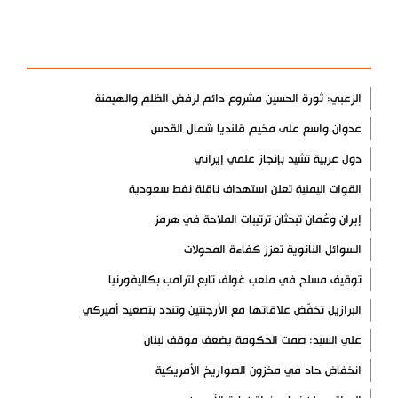
آخر الأخبار
الأكثر مشاهدة
الزعبي: ثورة الحسين مشروع دائم لرفض الظلم والهيمنة
عدوان واسع على مخيم قلنديا شمال القدس
دول عربية تشيد بإنجاز علمي إيراني
القوات اليمنية تعلن استهداف ناقلة نفط سعودية
إيران وعُمان تبحثان ترتيبات الملاحة في هرمز
السوائل النانوية تعزز كفاءة المحولات
توقيف مسلح في ملعب غولف تابع لترامب بكاليفورنيا
البرازيل تخفّض علاقاتها مع الأرجنتين وتندد بتصعيد أميركي
علي السيد: صمت الحكومة يضعف موقف لبنان
انخفاض حاد في مخزون الصواريخ الأمريكية