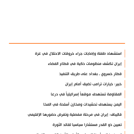
آخر الأخبار
الأكثر مشاهدة
استشهاد طفلة وإصابات جراء خروقات الاحتلال في غزة
إيران تكشف منظومات ذكية في قطاع الفضاء
قطار خسروي ـ بغداد على طريق التنفيذ
خبير: خيارات ترامب تضيق أمام إيران
المقاومة تستهدف موقعاً إسرائيلياً في درعا
اليمن يستهدف تحشيدات ومخازن أسلحة في المخا
قاليباف: إيران في مرحلة مفصلية وتفرض حضورها الإقليمي
تعيين ذو القدر مستشارا سياسيا لقائد الثورة