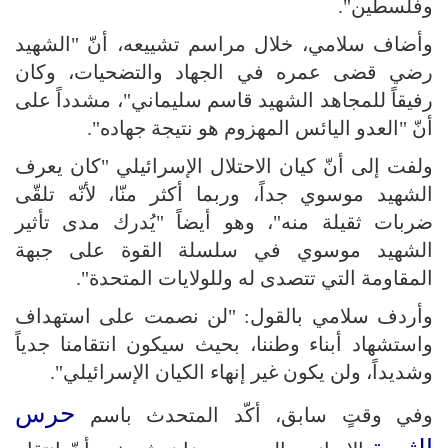
وفلسطين".
وأضاف سلامي، خلال مراسم تشييعه، أنّ "الشهيد
رضي قضى عمره في الجهاد والتضحيات، وكان
رفيقاً للمجاهد الشهيد قاسم سليماني"، مشدداً على
أنّ "العدو اليائس المهزوم هو نتيجة جهاده".
ولفت إلى أنّ كيان الاحتلال الإسرائيلي "كان يعرف
الشهيد موسوي جداً، وربما أكثر منّا، لأنّه تلقّى
ضربات ثقيلة منه"، وهو أيضاً "يُدرك مدى تأثير
الشهيد موسوي في سلسلة القوة على جبهة
المقاومة التي تتصدى له وللولايات المتحدة".
وأردف سلامي بالقول: "لن نصمت على استهداف
واستشهاد أبناء وطننا، بحيث سيكون انتقامنا جدياً
وشديداً، ولن يكون غير إنهاء الكيان الإسرائيلي".
حرس
وفي وقتٍ سابق، أكّد المتحدث باسم