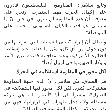
وتابع سلامي: "المقاومون الفلسطينيون قادرون
على إكمال الحرب مهما استمرت، ونحن على
معرفة بأنّ هذه المقاومة لن تنتهي، في حين أنّ ما
سينتهي هو قدرة الكيان الصهيوني وتحمله على
المواصلة".
وأضاف أنّ إيران "تتبنى العمليات التي تقوم بها من
دون خوف من أي كان، مثل ما فعلت عند إسقاط
الطائرة الأميركية، وعند مهاجمة قاعدة عين الأسد
وأوكار الصهيونية في أربيل أيضاً".
لكل محور في المقاومة استقلاليته في التحرك
في السياق، بيّن سلامي، أنّ "لدى جبهة المقاومة
مشتركات كثيرة، لكن لكل محور فيها استقلاليته في
التحرك"، مشيراً إلى أنّ "أنصار الله هي حركة
مستقلة ولا تتدخل طهران في قراراتها، فهي من
تقرر تحركها، وكذلك المقاومة في العراق".