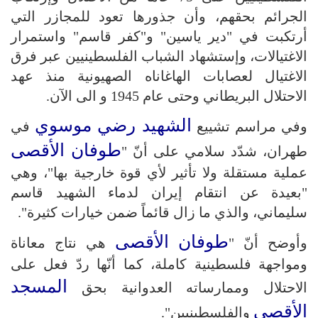
الجرائم بحقهم، وأن جذورها تعود للمجازر التي
أرتكبت في "دير ياسين" و"كفر قاسم" واستمرار
الاغتيالات، وإستشهاد الشباب الفلسطينيين عبر فرق
الاغتيال لعصابات الهاغاناه الصهيونية منذ عهد
الاحتلال البريطاني وحتى عام 1945 و الى الآن.
الشهيد رضي موسوي
وفي مراسم تشييع
في
طوفان الأقصى
طهران، شدّد سلامي على أنّ "
عملية مستقلة ولا تأثير لأي قوة خارجية بها"، وهي
"بعيدة عن انتقام إيران لدماء الشهيد قاسم
سليماني، والذي ما زال قائماً ضمن خيارات كثيرة".
طوفان الأقصى
وأوضح أنّ "
هي نتاج معاناة
ومواجهة فلسطينية كاملة، كما أنّها ردّ فعل على
المسجد
الاحتلال وممارساته العدوانية بحق
الأقصى
والفلسطينيين".