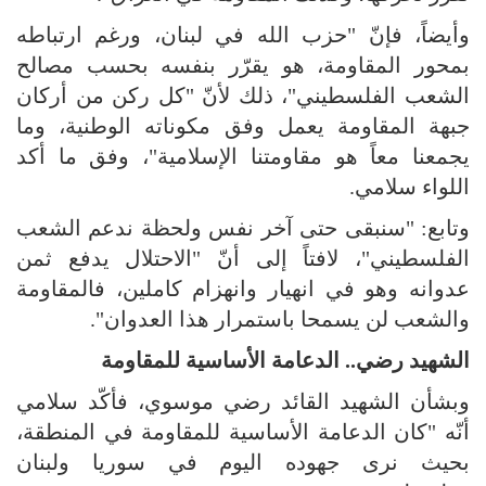
وأيضاً، فإنّ "حزب الله في لبنان، ورغم ارتباطه
بمحور المقاومة، هو يقرّر بنفسه بحسب مصالح
الشعب الفلسطيني"، ذلك لأنّ "كل ركن من أركان
جبهة المقاومة يعمل وفق مكوناته الوطنية، وما
يجمعنا معاً هو مقاومتنا الإسلامية"، وفق ما أكد
اللواء سلامي.
وتابع: "سنبقى حتى آخر نفس ولحظة ندعم الشعب
الفلسطيني"، لافتاً إلى أنّ "الاحتلال يدفع ثمن
عدوانه وهو في انهيار وانهزام كاملين، فالمقاومة
والشعب لن يسمحا باستمرار هذا العدوان".
الشهيد رضي.. الدعامة الأساسية للمقاومة
وبشأن الشهيد القائد رضي موسوي، فأكّد سلامي
أنّه "كان الدعامة الأساسية للمقاومة في المنطقة،
بحيث نرى جهوده اليوم في سوريا ولبنان