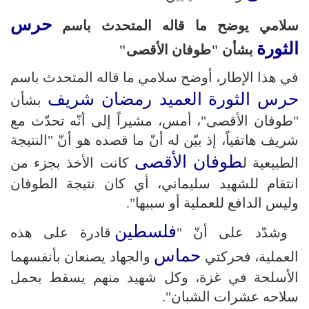
حرس
سلامي يوضح ما قاله المتحدث باسم
الثورة
بشأن "طوفان الأقصى"
في هذا الإطار، أوضح سلامي ما قاله المتحدث باسم
حرس الثورة
العميد رمضان شريف
بشأن
"طوفان الأقصى"، أمس، مشيراً إلى أنّه تحدّث مع
شريف هاتفياً، إذ بيّن له أنّ ما قصده هو أنّ "النتيجة
طوفان الأقصى
الطبيعية ل
كانت الأخذ بجزء من
انتقام للشهيد سليماني، أي كان نتيجة الطوفان
وليس الدافع للعملية أو سببها".
فلسطين
وشدّد على أنّ "
قادرة على هذه
حماس
العملية، فحركتي
والجهاد يصنعان بأنفسهما
الأسلحة في غزة، وكل شهيد منهم يسقط يحمل
سلاحه عشرات الشبان".