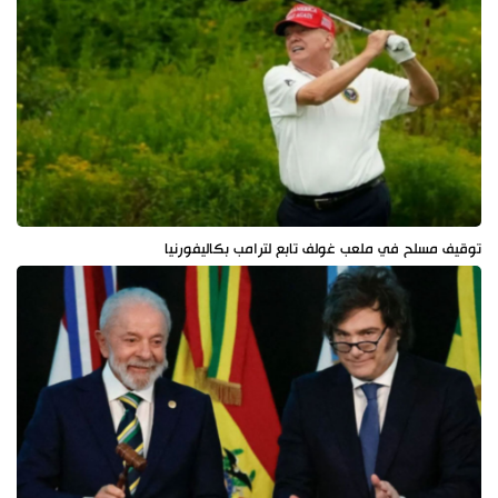
توقيف مسلح في ملعب غولف تابع لترامب بكاليفورنيا