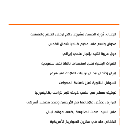
آخر الأخبار
الأكثر مشاهدة
الزعبي: ثورة الحسين مشروع دائم لرفض الظلم والهيمنة
عدوان واسع على مخيم قلنديا شمال القدس
دول عربية تشيد بإنجاز علمي إيراني
القوات اليمنية تعلن استهداف ناقلة نفط سعودية
إيران وعُمان تبحثان ترتيبات الملاحة في هرمز
السوائل النانوية تعزز كفاءة المحولات
توقيف مسلح في ملعب غولف تابع لترامب بكاليفورنيا
البرازيل تخفّض علاقاتها مع الأرجنتين وتندد بتصعيد أميركي
علي السيد: صمت الحكومة يضعف موقف لبنان
انخفاض حاد في مخزون الصواريخ الأمريكية