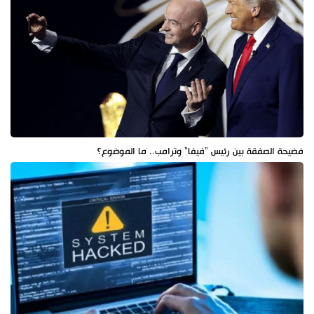
فضيحة الصفقة بين رئيس "فيفا" وترامب.. ما الموضوع؟