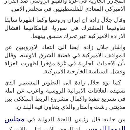
المجازر الجارية في غزة والفيتو الروسي ضد القرار
الاميركي المعادي للفلسطينيين في مجلس الامن.
وقال جلال زادة ان ايران وروسيا وكما اظهرتا سابقا
تعاونهما المشترك في سوريا، فبامكانهما افشال
الارادة الاميركية عبر تحرك منسق بينهما.
واشار جلال زادة ايضا الى ابتعاد الاوروبيين عن
المواقف الاميركية في قضية الشرق الاوسط وقال
بأن الاحداث الجارية في غزة مؤخرا اظهرت العزلة
وفشل السياسة الخارجية الاميركية.
كما نوه جلال زادة الى التطوير المستمر الذي
تشهده العلاقات الايرانية الروسية واعرب عن امله
في تسريع تنفيذ واكمال مشروع الربط السككي بين
مدينتي رشت وآستار والذي يتعاون فيه البلدان.
مجلس
من جانبه قال رئيس اللجنة الدولية في
الدوما الروسي
ان الرفض الاسرائيلي والاميركي