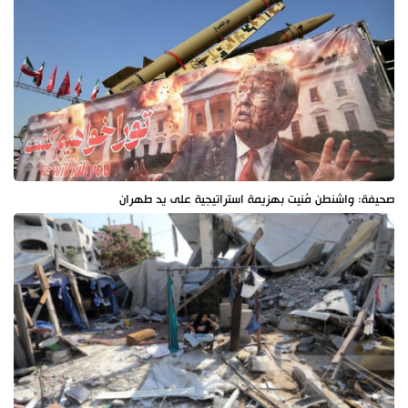
صحيفة: واشنطن مُنيت بهزيمة استراتيجية على يد طهران