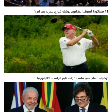
11 سيناتورا أميركيا يطالبون بوقف فوري للحرب ضد إيران
توقيف مسلح في ملعب غولف تابع لترامب بكاليفورنيا