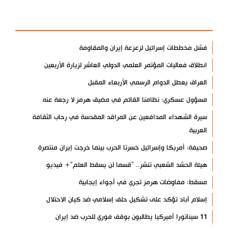
الأكثر مشاهدة
فشل مخططات إسرائيل لزعزعة إيران والمقاومة
انطلاق فعاليات المؤتمر العلمي الدولي العاشر لزيارة الأربعين
العراق يعطل الدوام الرسمي الأربعاء المقبل
مسؤول عسكري: نظامنا القائم في مضيق هرمز لا رجعة عنه
سيرة الشهداء المدافعين عن المراقد المقدسة في رحاب الثقافة
العربية
صحيفة: أمريكا وإسرائيل خسرتا الحرب بينما خرجت إيران منتصرة
هيئة الحشد الشعبي تنشر.. "قسما لن يسقط العلم"+ فيديو
مسقط: مفاوضات هرمز تجري في أجواء إيجابية
إسلام آباد تؤكد على تشكيل حلف إسلامي ضد كيان الاحتلال
11 سيناتورا أميركيا يطالبون بوقف فوري للحرب ضد إيران