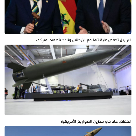
البرازيل تخفّض علاقاتها مع الأرجنتين وتندد بتصعيد أميركي
انخفاض حاد في مخزون الصواريخ الأمريكية