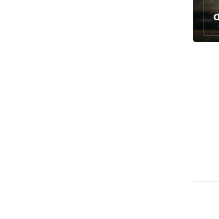
توقيف مسلح في ملعب غولف تابع
لترامب بكاليفورنيا
البرازيل تخفّض علاقاتها مع الأرجنتين
وتندد بتصعيد أميركي
علي السيد: صمت الحكومة يضعف موقف
لبنان
انخفاض حاد في مخزون الصواريخ
الأمريكية
العراق يعلن نجاح خطة زيارة الأربعين
رضائي: إيران جاهزة للدفاع عن سيادتها
رئيس بلدية طهران يلتقي مع متولي
العتبة الحسينية ومحافظ كربلاء
تقرير مصور.. مراسم عزاء الأربعين بجوار
مكان استشهاد الإمام الشهيد
فريق طبي إيراني ينقذ حياة طفل عراقي