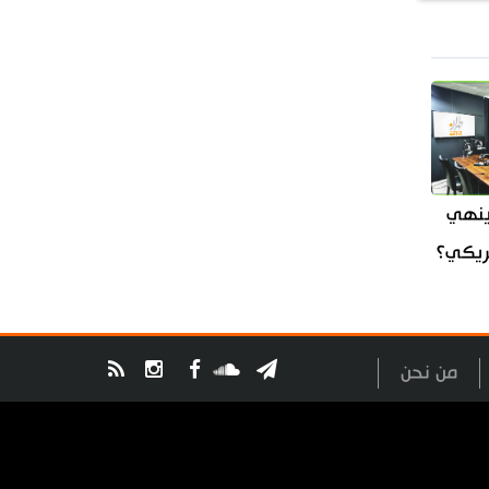
ينهي
مريكي؟
من نحن