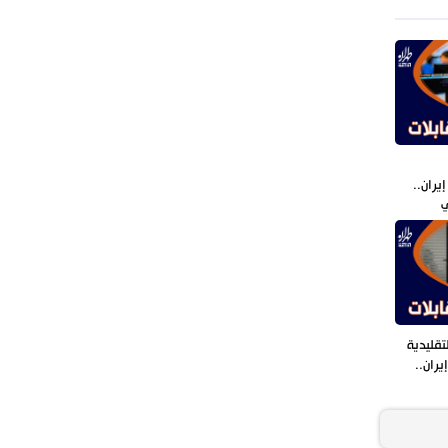
بأعجوبة+ فيديو
يران..
ي
قليدية
يران..