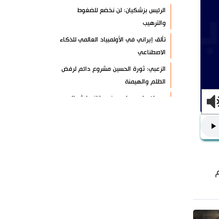
الرئيس بزشكيان: لن نخضع للضغوط
والترهيب
تألق إيراني في الأولمبياد العالمي للذكاء
الاصطناعي
الزعبي: ثورة الحسين مشروع دائم لرفض
الظلم والهيمنة
عدوان واسع على مخيم قلنديا شمال
القدس
دول عربية تشيد بإنجاز علمي إيراني
القوات اليمنية تعلن استهداف ناقلة نفط
سعودية
إيران وعُمان تبحثان ترتيبات الملاحة في
هرمز
السوائل النانوية تعزز كفاءة المحولات