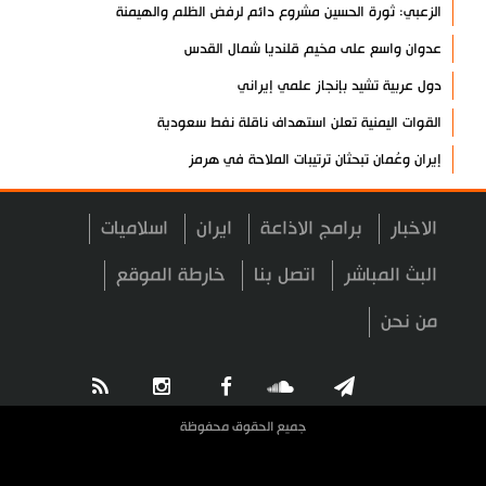
الزعبي: ثورة الحسين مشروع دائم لرفض الظلم والهيمنة
عدوان واسع على مخيم قلنديا شمال القدس
دول عربية تشيد بإنجاز علمي إيراني
القوات اليمنية تعلن استهداف ناقلة نفط سعودية
إيران وعُمان تبحثان ترتيبات الملاحة في هرمز
السوائل النانوية تعزز كفاءة المحولات
الاخبار
برامج الاذاعة
ايران
اسلاميات
توقيف مسلح في ملعب غولف تابع لترامب بكاليفورنيا
البرازيل تخفّض علاقاتها مع الأرجنتين وتندد بتصعيد أميركي
البث المباشر
اتصل بنا
خارطة الموقع
علي السيد: صمت الحكومة يضعف موقف لبنان
من نحن
انخفاض حاد في مخزون الصواريخ الأمريكية
العراق يعلن نجاح خطة زيارة الأربعين
رضائي: إيران جاهزة للدفاع عن سيادتها
جميع الحقوق محفوظة
رئيس بلدية طهران يلتقي مع متولي العتبة الحسينية ومحافظ كربلاء