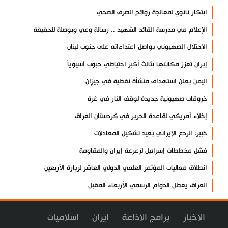
ابتكار نانوي لمعالجة روائح الصرف الصحي
الإعلام في مدرسة القائد الشهيد .. رسالة وعي وبوصلة للحقيقة
الاحتلال الصهيوني يواصل اعتداءاته على جنوب لبنان
إيران تعزز مكانتها بثالث أكبر احتياطي حبوب آسيوياً
اليمن يعلن استهداف منشأة نفطية في جيزان
خروقات صهيونية جديدة لوقف النار في غزة
إخلاء أمريكي لقاعدة الحرير في كردستان العراق
خبير: الردع الإيراني يعيد تشكيل المعادلات
فشل مخططات إسرائيل لزعزعة إيران والمقاومة
انطلاق فعاليات المؤتمر العلمي الدولي العاشر لزيارة الأربعين
العراق يعطل الدوام الرسمي الأربعاء المقبل
مسؤول عسكري: نظامنا القائم في مضيق هرمز لا رجعة عنه
الاخبار
برامج الاذاعة
ايران
اسلاميات
سيرة الشهداء المدافعين عن المراقد المقدسة في رحاب الثقافة