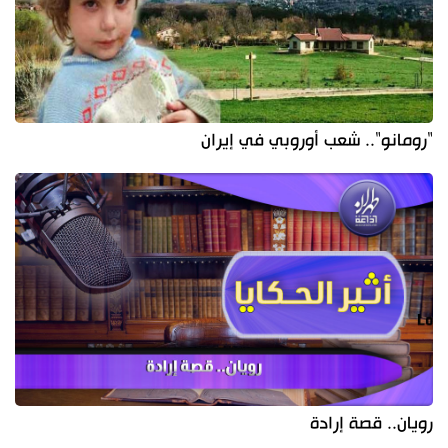
"رومانو".. شعب أوروبي في إيران
رويان.. قصة إرادة