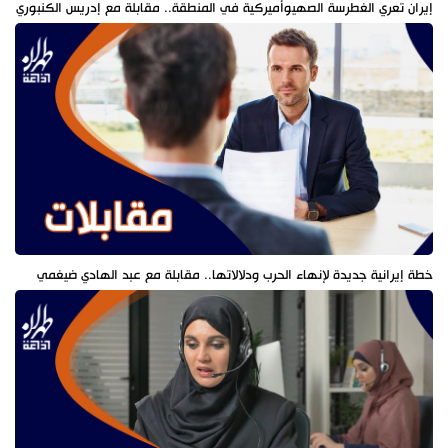
إيران تعري الغطرسة الصهيوأميركية في المنطقة.. مقابلة مع إدريس الكنبوري
خطة إيرانية جديدة لإنهاء الحرب ودلالاتها.. مقابلة مع عبد الهادي ضيغمي