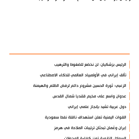
آخر الأخبار
الأكثر مشاهدة
الرئيس بزشكيان: لن نخضع للضغوط والترهيب
تألق إيراني في الأولمبياد العالمي للذكاء الاصطناعي
الزعبي: ثورة الحسين مشروع دائم لرفض الظلم والهيمنة
عدوان واسع على مخيم قلنديا شمال القدس
دول عربية تشيد بإنجاز علمي إيراني
القوات اليمنية تعلن استهداف ناقلة نفط سعودية
إيران وعُمان تبحثان ترتيبات الملاحة في هرمز
السوائل النانوية تعزز كفاءة المحولات