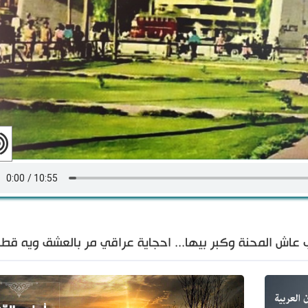
 عاش المحنة وكبر بيها... احجاية عراقي مر بالعشق ويه قطار 