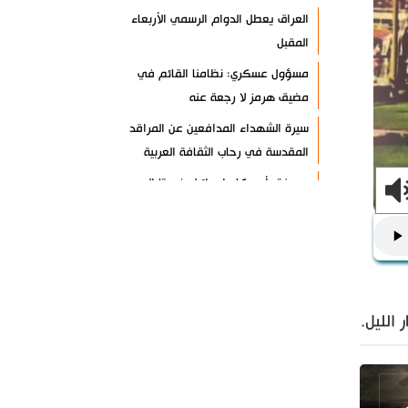
العراق يعطل الدوام الرسمي الأربعاء
المقبل
مسؤول عسكري: نظامنا القائم في
مضيق هرمز لا رجعة عنه
سيرة الشهداء المدافعين عن المراقد
المقدسة في رحاب الثقافة العربية
صحيفة: أمريكا وإسرائيل خسرتا الحرب
بينما خرجت إيران منتصرة
هيئة الحشد الشعبي تنشر.. "قسما لن
يسقط العلم"+ فيديو
مسقط: مفاوضات هرمز تجري في أجواء
إيجابية
الليل.
إسلام آباد تؤكد على تشكيل حلف
إسلامي ضد كيان الاحتلال
11 سيناتورا أميركيا يطالبون بوقف فوري