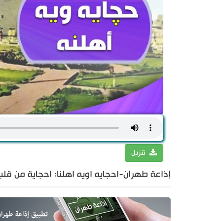
تنزيل
إذاعة طهران-احجايه اويه اهلنا: احجاية من قلب