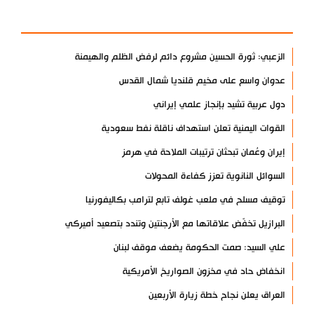
الأكثر مشاهدة
الزعبي: ثورة الحسين مشروع دائم لرفض الظلم والهيمنة
عدوان واسع على مخيم قلنديا شمال القدس
دول عربية تشيد بإنجاز علمي إيراني
القوات اليمنية تعلن استهداف ناقلة نفط سعودية
إيران وعُمان تبحثان ترتيبات الملاحة في هرمز
السوائل النانوية تعزز كفاءة المحولات
توقيف مسلح في ملعب غولف تابع لترامب بكاليفورنيا
البرازيل تخفّض علاقاتها مع الأرجنتين وتندد بتصعيد أميركي
علي السيد: صمت الحكومة يضعف موقف لبنان
انخفاض حاد في مخزون الصواريخ الأمريكية
العراق يعلن نجاح خطة زيارة الأربعين