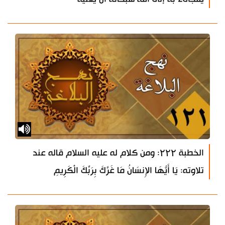
الخطبة ۲۲۲: ومن كلام له عليه السلام قاله عند
تلاوته: يَا أَيُّهَا الإِنسَانُ مَا غَرَّكَ بِرَبِّكَ الْكَرِيمِ