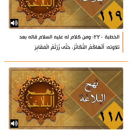
الخطبة ۲۲۰: ومن كلام له عليه السلام قاله بعد
تلاوته: أَلْهَاكُمُ التَّكَاثُرُ، حَتَّى زُرْتُمُ الْمَقَابِرَ