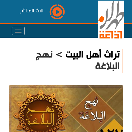
البث المباشر
تراث أهل البيت
> نهج
البلاغة