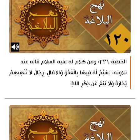
الخطبة ۲۲۱: ومن كلام له عليه السلام قاله عند
تلاوته: يُسَبِّحُ لَهُ فِيهَا بِالْغُدُوِّ وَالآصَالِ، رِجَالٌ لّا تُلْهِيهِمْ
تِجَارَةٌ وَلا بَيْعٌ عَن ذِكْرِ اللَّهِ