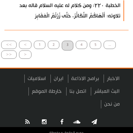
الخطبة ۲۲۰: ومن كلام له عليه السلام قاله بعد
تلاوته: أَلْهَاكُمُ التَّكَاثُرُ، حَتَّى زُرْتُمُ الْمَقَابِرَ
>>
>
1
2
3
4
5
...
<<
<
الاخبار
برامج الاذاعة
ايران
اسلاميات
البث المباشر
اتصل بنا
خارطة الموقع
من نحن
جميع الحقوق محفوظة