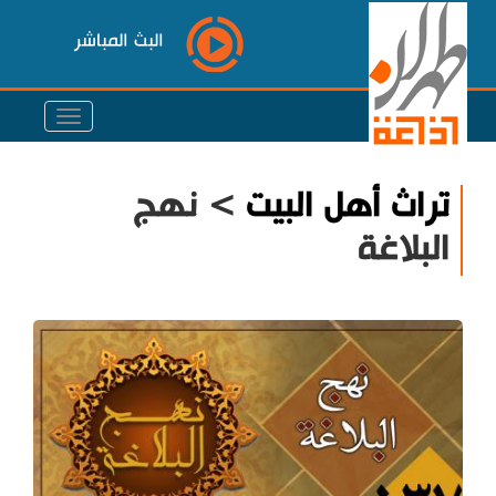
البث المباشر
تراث أهل البيت
> نهج
البلاغة