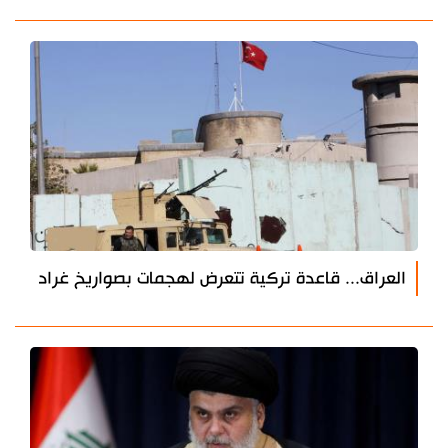
العراق... قاعدة تركية تتعرض لهجمات بصواريخ غراد