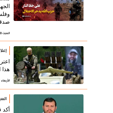
الجهو
وفلسط
صدقا 
السبت 30 مايو 2026 - 15:09 بتوقيت طهران
إعلا
اعترف
هذا ا
الأربعاء 27 مايو 2026 - 14:26 بتوقيت طهران
السي
أكد ق