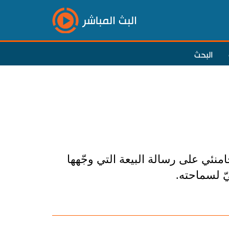
البث المباشر
البحث
امنئي على رسالة البيعة التي وجّهها
ّ لسماحته.