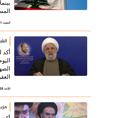
بينم
المسا
السبت 21 فبراير 2026 - 16:43 بتوقيت طهران
الشي
أكد 
اليو
الصهي
العقو
الأحد 28 ديسمبر 2025 - 19:57 بتوقيت طهران
حزب 