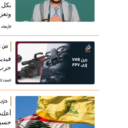
بكل ث
وتعز
الأربعاء 27 مايو 2026 - 08:01 بتوقيت طهران
من VHS إلى FPV
فيدي
حرب دار
السبت 23 مايو 2026 - 15:17 بتوقيت طهران
حزب 
أعلن