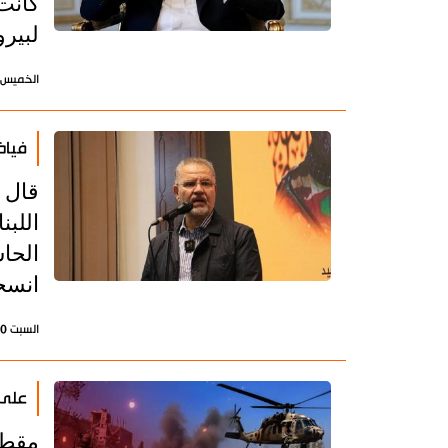
كانت
لبير
الخميس 4 يونيو 2026 - 07:11 بتوقيت طه
فياض
قال ع
اللبن
الحا
انسح
السبت 30 مايو 2026 - 21:57 بتوقيت طهران
على 
مقطع