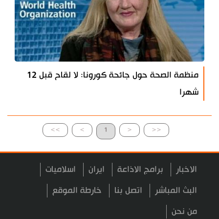
منظمة الصحة حول جائحة كورونا: لا لقاح قبل 12
شهرا
>>
>
1
<
<<
الاخبار
برامج الاذاعة
ايران
اسلاميات
البث المباشر
اتصل بنا
خارطة الموقع
من نحن