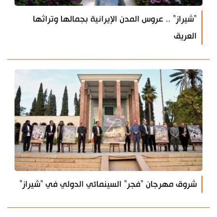
"شيراز" .. عروس المدن الإيرانية بجمالها وتراثها
العريق
شروق مهرجان "فجر" السينمائي الدولي في "شيراز"