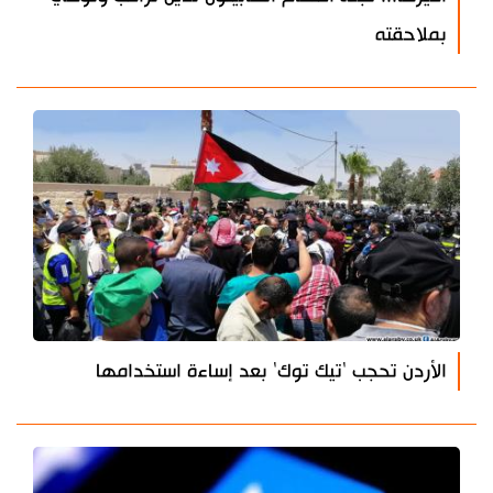
بملاحقته
الأردن تحجب 'تيك توك' بعد إساءة استخدامها