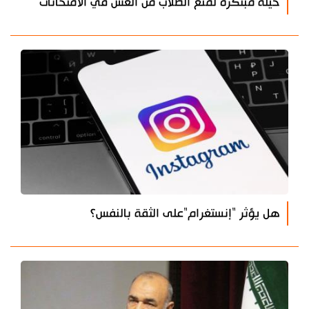
حيلة مبتكرة لمنع الطلاب من الغش في الامتحانات
هل يؤثر "إنستغرام"على الثقة بالنفس؟