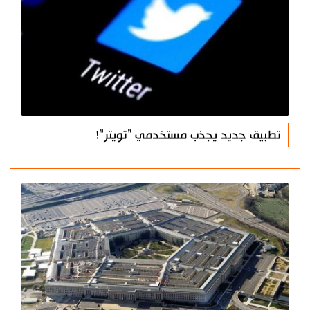
تطبيق جديد يجذب مستخدمي "تويتر"!