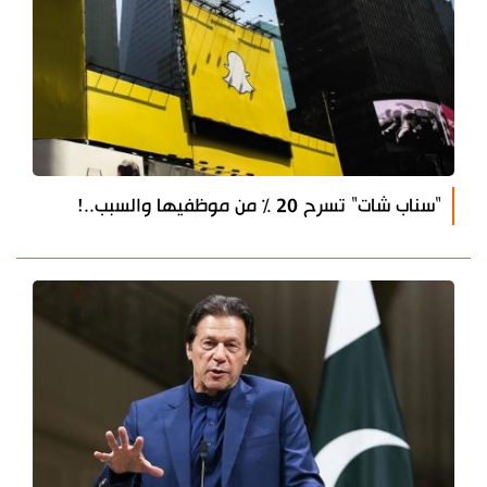
"سناب شات" تسرح 20 % من موظفيها والسبب..!