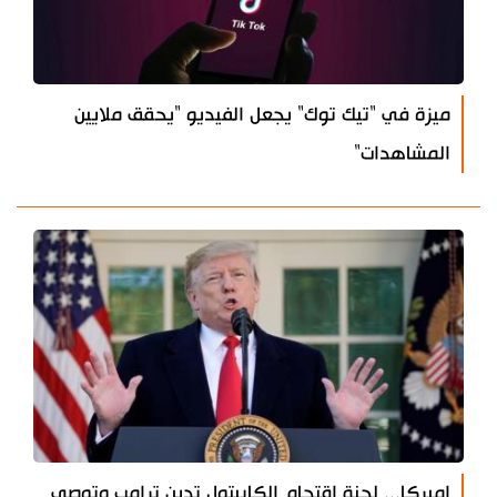
ميزة في "تيك توك" يجعل الفيديو "يحقق ملايين
المشاهدات"
اميركا... لجنة اقتحام الكابيتول تدين ترامب وتوصي