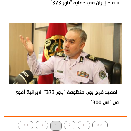
سماء إيران في حماية "باور 373"
العميد فرج بور: منظومة "باور 373" الإيرانية أقوى
من "اس 300"
>>
>
1
2
<
<<