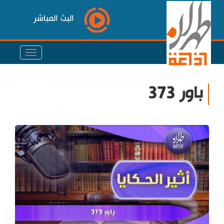
البث المباشر
باور 373