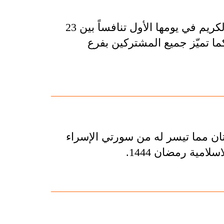
شهدت النسخة الثانية من جائزة كربلاء الدولية للقرآن الكريم في يومها الأول تنافساً بين 23
كما تميّز جميع المشتركين بفرع
ان مما تيسر له من سورتي الإسراء
امية رمضان 1444.