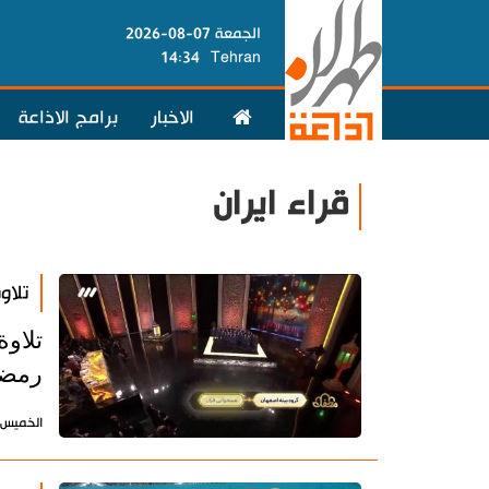
الجمعة 07-08-2026
14:34
Tehran
الاخبار
برامج الاذاعة
قراء ايران
تلاو
تلاوة
رمضا
الخميس 2 مايو 2024 - 09:33 بتوقيت طه