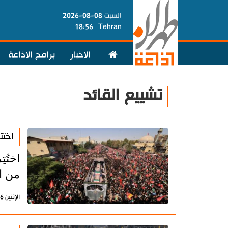
السبت 08-08-2026
18:56
Tehran
الاخبار
برامج الاذاعة
تشييع القائد
اختت
اختُت
من ا
الإثنين 6 يوليو 2026 - 19:41 بتوقيت طهران