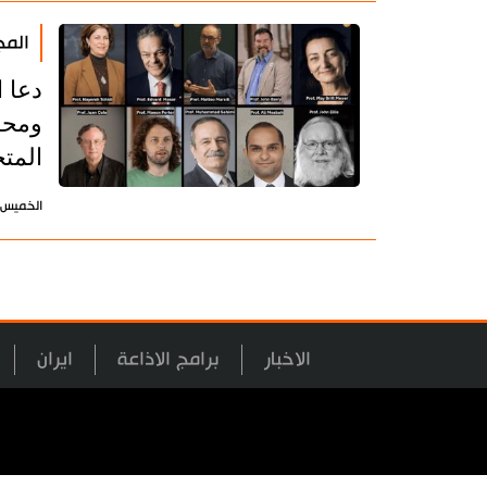
المج
دعا 
ومحا
المت
الخميس 14 مايو 2026 - 10:57 بتوقيت طه
الاخبار
برامج الاذاعة
ايران